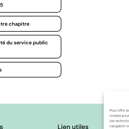
25
tre chapitre
ité du service public
s
Pour offrir l
cookies pour
ces technolo
s
Lien utiles
navigation ou